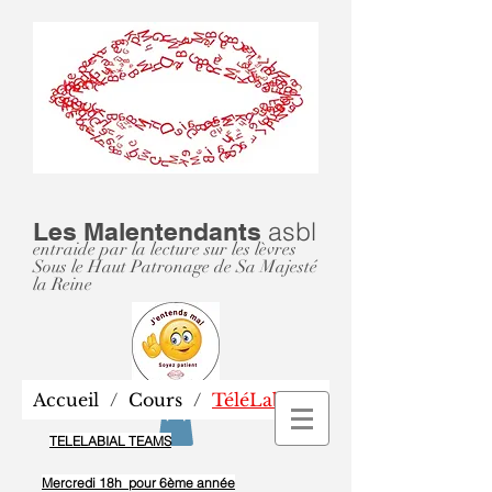
asbl
Les Malentendants
entraide par la lecture sur les lèvres
Sous le Haut Patronage de Sa Majesté
la Reine
Accueil
/
Cours
/
TéléLabial
T
TELELABIAL TEAMS
Mercredi 18h pour 6ème année