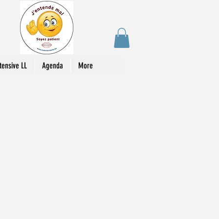
tensive LL
Agenda
More