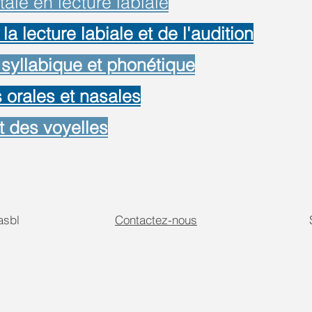
le en lecture labiale
la lecture labiale et de l'audition
syllabique et phonétique
 orales et nasales
t des voyelles
sbl
Contactez-nous