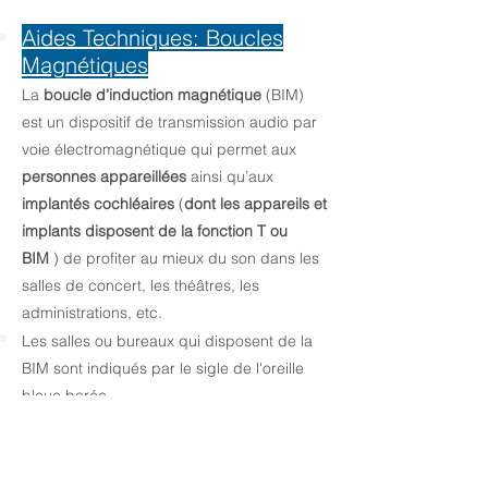
Aides Techniques: Boucles
Magnétiques
La
boucle d’induction magnétique
(BIM)
est un dispositif de transmission audio par
voie électromagnétique qui permet aux
personnes appareillées
ainsi qu’aux
implantés cochléaires
(
dont les appareils et
implants disposent de la fonction T ou
BIM
) de profiter au mieux du son dans les
salles de concert, les théâtres, les
administrations, etc.
Les salles ou bureaux qui disposent de la
BIM sont indiqués par le sigle de l'oreille
bleue barée.
C'est le système le plus répandu dans nos
régions
. En France, il est même obligatoire
dans les lieux publics depuis 2014.