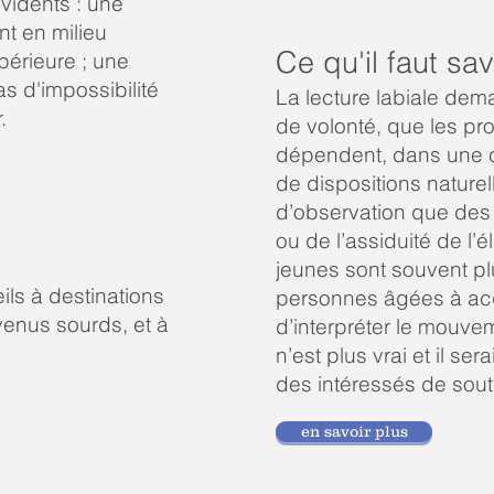
vidents : une
t en milieu
Ce qu'il faut sav
périeure ; une
s d'impossibilité
La lecture labiale dema
.
de volonté, que les pr
dépendent, dans une c
de dispositions naturell
d’observation que des 
ou de l’assiduité de l’é
jeunes sont souvent pl
ls à destinations
personnes âgées à acquér
enus sourds, et à
d’interpréter le mouvem
n’est plus vrai et il ser
des intéressés de soute
en savoir plus