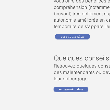
vous offre des bénéfices é
compréhension (notammen
bruyant) très nettement su
autonomie améliorée en ca
temporaire de s'appareiller
en savoir plus
Quelques conseils
Retrouvez quelques consei
des malentendants ou dev
leur entourgage.
en savoir plus