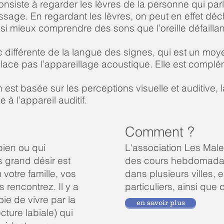
consiste à regarder les lèvres de la personne qui parl
ge. En regardant les lèvres, on peut en effet déchif
si mieux comprendre des sons que l’oreille défailla
nc différente de la langue des signes, qui est un mo
place pas l’appareillage acoustique. Elle est complé
t basée sur les perceptions visuelle et auditive, la
à l’appareil auditif.
Comment ?
ien ou qui
L'association Les Mal
s grand désir est
des cours hebdomadair
otre famille, vos
dans plusieurs villes,
 rencontrez. Il y a
particuliers, ainsi que 
ie de vivre par la
en savoir plus
ecture labiale) qui